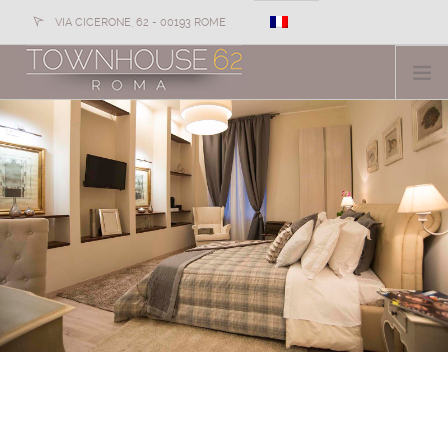
VIA CICERONE, 62 - 00193 ROME
+39 391 159 9077
Informations et réservations:
HOTEL
CHAMBRES
GALERIE DE PHOTOS
SERVICES
OFFRES
NEWS
CONTACTS
COMMENT NOUS REJOINDRE