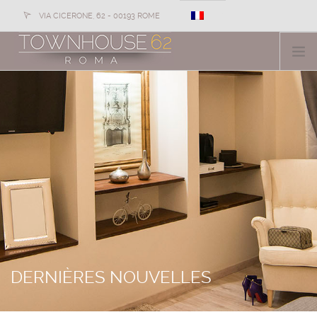
VIA CICERONE, 62 - 00193 ROME
+39 391 159 9077
Informations et réservations:
HOTEL
CHAMBRES
GALERIE DE PHOTOS
SERVICES
OFFRES
NEWS
CONTACTS
COMMENT NOUS REJOINDRE
DERNIÈRES NOUVELLES